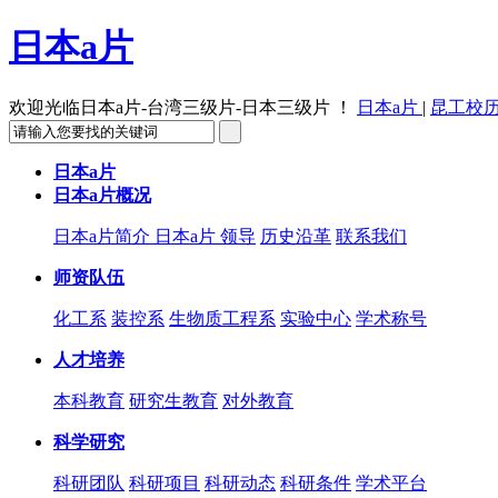
日本a片
欢迎光临日本a片-台湾三级片-日本三级片 ！
日本a片
|
昆工校
日本a片
日本a片概况
日本a片简介
日本a片 领导
历史沿革
联系我们
师资队伍
化工系
装控系
生物质工程系
实验中心
学术称号
人才培养
本科教育
研究生教育
对外教育
科学研究
科研团队
科研项目
科研动态
科研条件
学术平台